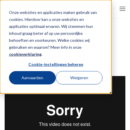
Onze websites en applicaties maken gebruik van
cookies. Hierdoor kan u onze websites en
applicaties optimaal ervaren. Wij stemmen hun
Hoe verkoop ik mijn bedrijf
inhoud graag beter af op uw persoonlijke
met een gerust hart?
behoeften en voorkeuren. Welke cookies wij
gebruiken en waarom? Meer info in onze
Bekijk hier de video.
cookieverklaring
.
Cookie-instellingen beheren
Aanvaarden
Weigeren